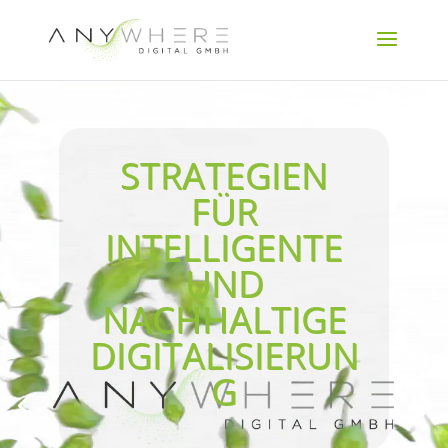
Video-
Player
STRATEGIEN
FÜR
INTELLIGENTE
UND
NACHHALTIGE
DIGITALISIERUN
G